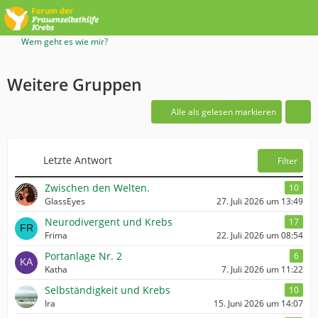
Wem geht es wie mir?
Weitere Gruppen
Alle als gelesen markieren
Letzte Antwort
Filter
Zwischen den Welten.
10
GlassEyes
27. Juli 2026 um 13:49
Neurodivergent und Krebs
17
Frima
22. Juli 2026 um 08:54
Portanlage Nr. 2
6
Katha
7. Juli 2026 um 11:22
Selbständigkeit und Krebs
10
Ira
15. Juni 2026 um 14:07