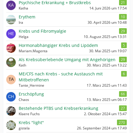
Psychische Erkrankung + Brustkrebs
21
Katha
14. Juni 2026 um 17:54
Erythem
10
Ira
30. April 2026 um 10:48
Krebs und Fibromyalgie
29
Helga
10. August 2025 um 13:31
Hormonabhängiger Krebs und Lipödem
5
Mariam.Magenta
30. Mai 2025 um 19:07
Als Krebsüberlebende Umgang mit Angehörigen
29
Kath
30. März 2025 um 13:22
ME/CFS nach Krebs - suche Austausch mit
6
Mitbetroffenen
Tante_Hermine
17. März 2025 um 11:43
Erschöpfung
66
Chaos
13. März 2025 um 06:17
Bestehende PTBS und Krebserkrankung
27
Klaere Fuchs
2. Oktober 2024 um 15:47
Krebs "light"
270
gistela
26. September 2024 um 17:49