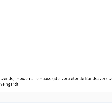
itzende), Heidemarie Haase (Stellvertretende Bundesvorsitze
 Weingardt